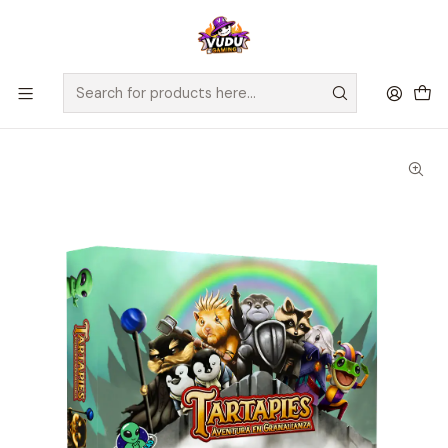
🚀 ¡Despachamos a todo Chile! Envío GRATIS a Regiones sobre
$100.000 y a RM sobre $35.000
Home
Juegos de Mesa
Editorial
Salta Pal Lao
Tartapies: Aventura en Granalianza - Español