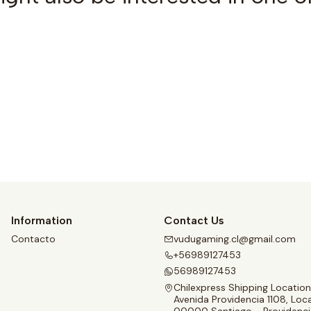
See details
Information
Contact Us
Contacto
vudugaming.cl@gmail.com
+56989127453
56989127453
Chilexpress Shipping Location
Avenida Providencia 1108, Loca
00000 Santiago - Providenci