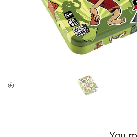
You mi