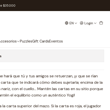
re $35.000
EN
Login
ccesorios
Puzzles
Gift Cards
Eventos
s
e hará que tú y tus amigos se retuerzan, ¡y que se rían
carta que te indicará cómo debes sujetarla; encima de la
 nariz, con el cuello… Mantén las cartas en su sitio porque
antén el equilibrio como un auténtico Yogi!
 la carta superior del mazo. Si la carta es roja, el jugador