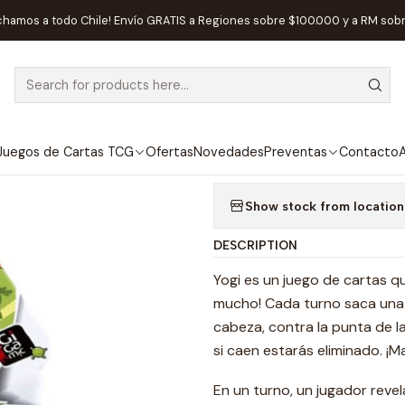
Home
Juegos de Mesa
Competitivos
Yogi - Español
chamos a todo Chile! Envío GRATIS a Regiones sobre $100.000 y a RM sob
|
T OF STOCK
Yogi - Español
Add to Wishlist
Juegos de Cartas TCG
Ofertas
Novedades
Preventas
Contacto
A
Show stock from location
DESCRIPTION
Yogi es un juego de cartas qu
mucho! Cada turno saca una 
cabeza, contra la punta de la
si caen estarás eliminado. ¡M
En un turno, un jugador revela