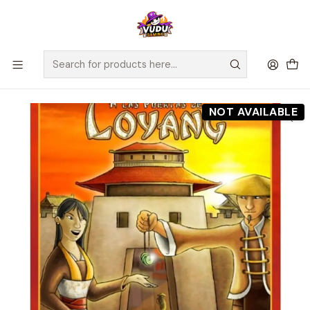
🚀 ¡Despachamos a todo Chile! Envío GRATIS a Regiones sobre
$100.000 y a RM sobre $35.000
Home
Preventas
Maldito Games
Preventa - A las Puertas de Loyang - Español
NOT AVAILABLE