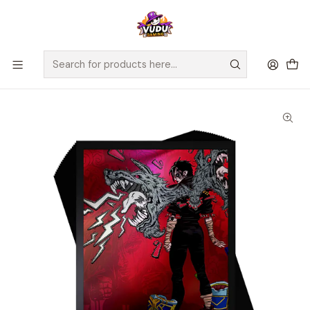
🚀 ¡Despachamos a todo Chile! Envío GRATIS a Regiones sobre
$100.000 y a RM sobre $35.000
Home
Juegos de Cartas TCG
Riftbound
Sellados Riftbound
Card Sleeves: Riftbound - Unleashed - Vi, Piltover Enforcer