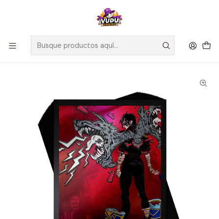
🚀 ¡Despachamos a todo Chile! Envío GRATIS a Regiones sobre
$100.000 y a RM sobre $35.000
Inicio
Juegos de Cartas TCG
Riftbound
Sellados Riftbound
Card Sleeves: Riftbound - Unleashed - Vi, Piltover Enforcer