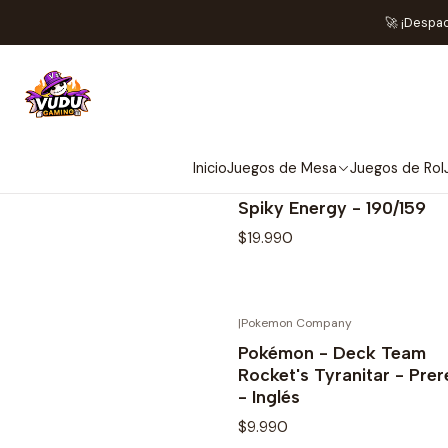
🚀 ¡Despa
Inicio
Juegos de Mesa
Juegos de Rol
|
Pokemon Company
Spiky Energy - 190/159
$19.990
|
Pokemon Company
AGO
Ver opciones
Pokémon - Deck Team
Rocket's Tyranitar - Prer
- Inglés
$9.990