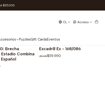
re $35.000
CL
Acceso
ccesorios
Puzzles
Gift Cards
Eventos
y
|
Pokemon Company
AGOTADO
AGOTADO
G: Brecha
Excadrill Ex - 168/086
- Estadio Combina
$59.990
desde
 Español
0
r detalles
Ver detalles