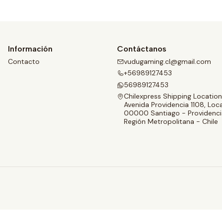
Información
Contáctanos
Contacto
vudugaming.cl@gmail.com
+56989127453
56989127453
Chilexpress Shipping Location
Avenida Providencia 1108, Loca
00000 Santiago - Providenci
Región Metropolitana - Chile