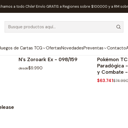
Inicio
Juegos de Cartas TCG
Pokémon
Cartas Pokémon
chamos a todo Chile! Envío GRATIS a Regiones sobre $100.000 y a RM sob
Cartas Pokémon
Juegos de Cartas TCG
Ofertas
Novedades
Preventas
Contacto
A
|
Pokemon Company
|
Pokemon Compan
-15%
N's Zoroark Ex - 098/159
Pokémon TC
Paradógica 
$9.990
desde
y Combate -
$63.741
$74.99
TADO
Ver opciones
Ve
elease