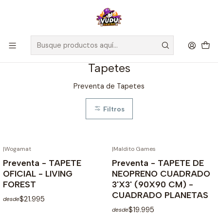
🚀 ¡Despachamos a todo Chile! Envío GRATIS a Regiones sobre
$100.000 y a RM sobre $35.000
Inicio
Preventas
Tapetes
Tapetes
Preventa de Tapetes
Filtros
|
Wogamat
|
Maldito Games
NO DISPONIBLE
NO DISPONIBLE
Preventa - TAPETE
Preventa - TAPETE DE
OFICIAL - LIVING
NEOPRENO CUADRADO
FOREST
3'X3' (90X90 CM) -
CUADRADO PLANETAS
$21.995
desde
$19.995
desde