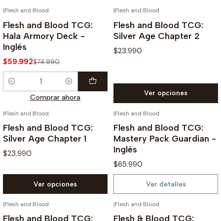
|
Flesh and Blood
|
Flesh and Blood
-20%
Flesh and Blood TCG:
Flesh and Blood TCG:
Hala Armory Deck -
Silver Age Chapter 2
Inglés
$23.990
$59.992
$74.990
Cantidad
Ver opciones
Comprar ahora
|
Flesh and Blood
|
Flesh and Blood
NO DISPONIBLE
Flesh and Blood TCG:
Flesh and Blood TCG:
Silver Age Chapter 1
Mastery Pack Guardian -
Inglés
$23.990
$65.990
Ver opciones
Ver detalles
|
Flesh and Blood
|
Flesh and Blood
AGOTADO
-20%
-5%
Flesh and Blood TCG:
Flesh & Blood TCG: