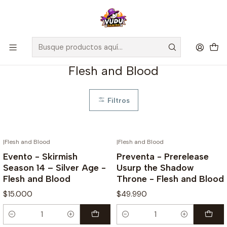
🚀 ¡Despachamos a todo Chile! Envío GRATIS a Regiones sobre
$100.000 y a RM sobre $35.000
Inicio
Juegos de Cartas TCG
Flesh and Blood
Flesh and Blood
Filtros
|
Flesh and Blood
|
Flesh and Blood
¡PREVENTA!
Evento - Skirmish
Preventa - Prerelease
Season 14 – Silver Age -
Usurp the Shadow
Flesh and Blood
Throne - Flesh and Blood
$15.000
$49.990
Cantidad
Cantidad