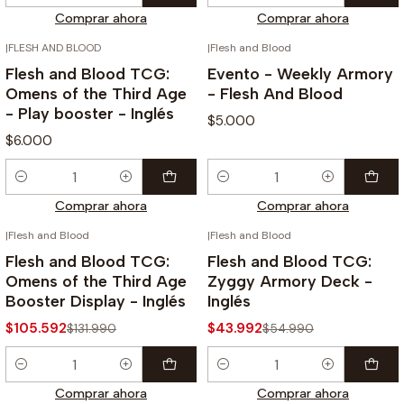
Comprar ahora
Comprar ahora
|
FLESH AND BLOOD
|
Flesh and Blood
Flesh and Blood TCG:
Evento - Weekly Armory
Omens of the Third Age
- Flesh And Blood
- Play booster - Inglés
$5.000
$6.000
Cantidad
Cantidad
Comprar ahora
Comprar ahora
|
Flesh and Blood
|
Flesh and Blood
-20%
-20%
Flesh and Blood TCG:
Flesh and Blood TCG:
Omens of the Third Age
Zyggy Armory Deck -
Booster Display - Inglés
Inglés
$105.592
$43.992
$131.990
$54.990
Cantidad
Cantidad
Comprar ahora
Comprar ahora