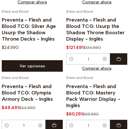
Comprar ahora
Comprar ahora
|
Flesh and Blood
|
Flesh and Blood
¡PREVENTA!
¡PREVENTA!
-10%
Preventa - Flesh and
Preventa - Flesh and
Blood TCG: Silver Age
Blood TCG: Usurp the
Usurp the Shadow
Shadow Throne Booster
Throne Decks - Inglés
Display - Inglés
$24.990
$121.491
$134.990
Cantidad
Ver opciones
Comprar ahora
|
Flesh and Blood
|
Flesh and Blood
¡PREVENTA!
¡PREVENTA!
-10%
-10%
Preventa - Flesh and
Preventa - Flesh and
Blood TCG: Olympia
Blood TCG: Mastery
Armory Deck - Inglés
Pack Warrior Display -
Inglés
$49.491
$54.990
$60.291
$66.990
Cantidad
Cantidad