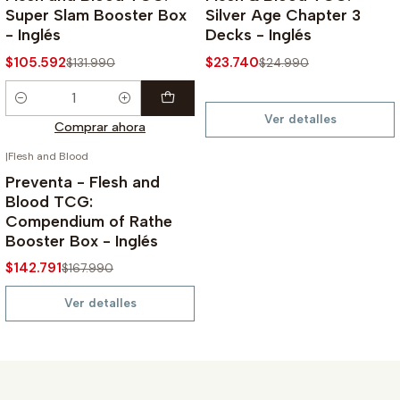
Super Slam Booster Box
Silver Age Chapter 3
- Inglés
Decks - Inglés
$105.592
$23.740
$131.990
$24.990
Cantidad
Ver detalles
Comprar ahora
|
Flesh and Blood
AGOTADO
-15%
Preventa - Flesh and
Blood TCG:
Compendium of Rathe
Booster Box - Inglés
$142.791
$167.990
Ver detalles