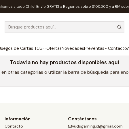
cio
Juegos de Cartas TCG
Flesh and Blood
Cartas Flesh and Bl
chamos a todo Chile! Envío GRATIS a Regiones sobre $100.000 y a RM sob
Cartas Flesh and Blood
Juegos de Cartas TCG
Ofertas
Novedades
Preventas
Contacto
A
Todavía no hay productos disponibles aquí
en otras categorías o utilizar la barra de búsqueda para en
Información
Contáctanos
Contacto
vudugaming.cl@gmail.com