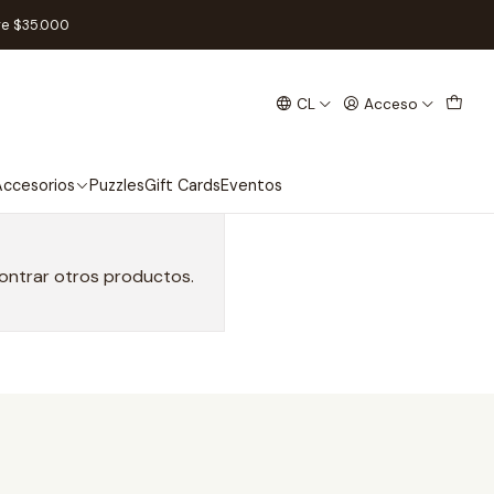
ood
re $35.000
CL
Acceso
ccesorios
Puzzles
Gift Cards
Eventos
contrar otros productos.