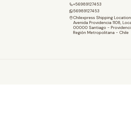
+56989127453
56989127453
Chilexpress Shipping Location
Avenida Providencia 1108, Loca
00000 Santiago - Providenci
Región Metropolitana - Chile