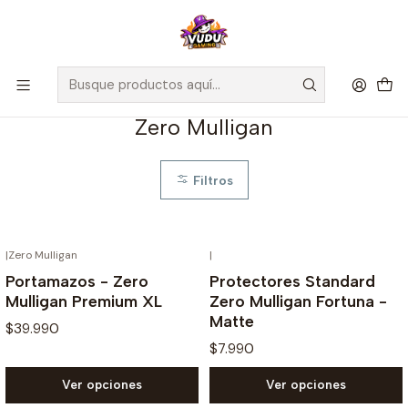
🚀 ¡Despachamos a todo Chile! Envío GRATIS a Regiones sobre
$100.000 y a RM sobre $35.000
Inicio
Accesorios
Zero Mulligan
Zero Mulligan
Filtros
|
Zero Mulligan
|
Portamazos - Zero
Protectores Standard
Mulligan Premium XL
Zero Mulligan Fortuna -
Matte
$39.990
$7.990
Ver opciones
Ver opciones