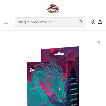
🚀 ¡Despachamos a todo Chile! Envío GRATIS a Regiones sobre
$100.000 y a RM sobre $35.000
Inicio
Accesorios
Protectores de Cartas
Cubre Protectores Standard Zero Mulligan Eternal - Outer
Sleeves Matte