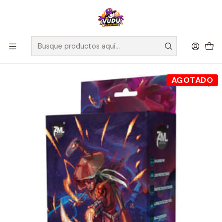
🚀 ¡Despachamos a todo Chile! Envío GRATIS a Regiones sobre
$100.000 y a RM sobre $35.000
Inicio
Accesorios
Protectores de Cartas
Protectores Standard Zero Mulligan Vitrum - Fit Inner
AGOTADO