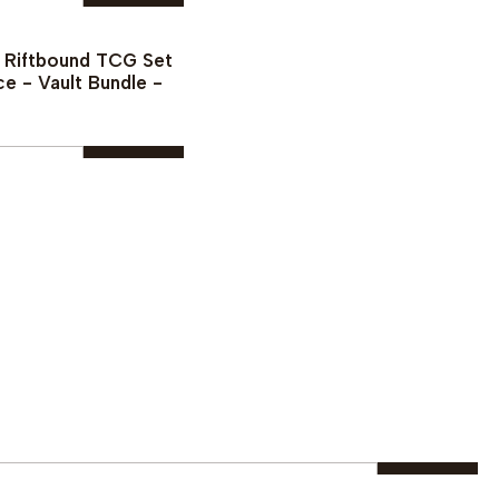
¡PREVENTA!
Ver detalles
omprar ahora
- Riftbound TCG Set
ce - Vault Bundle -
omprar ahora
|