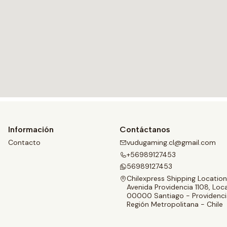
Información
Contáctanos
Contacto
vudugaming.cl@gmail.com
+56989127453
56989127453
Chilexpress Shipping Location
Avenida Providencia 1108, Loca
00000 Santiago - Providenci
Región Metropolitana - Chile