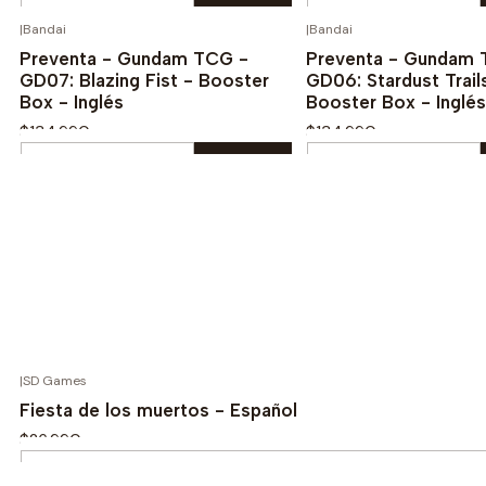
Cantidad
Cantidad
|
Bandai
|
Bandai
¡PREVENTA!
¡
Comprar ahora
Comprar aho
Preventa - Gundam TCG -
Preventa - Gundam 
GD07: Blazing Fist - Booster
GD06: Stardust Trail
Box - Inglés
Booster Box - Inglés
$134.990
$134.990
Cantidad
Cantidad
Comprar ahora
Comprar aho
|
SD Games
Fiesta de los muertos - Español
$26.990
Cantidad