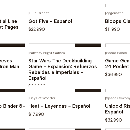
Cantidad
|
Blue Orange
|
Zygomatic
s
Ver opciones
Novedad
Novedad
C
ial Line
Got Five - Español
Bloops Clu
et Pages
$22.990
$11.990
Cantidad
Cantidad
|
Fantasy Flight Games
|
Game Genic
ra
Comprar ahora
C
eeves
Star Wars The Deckbuilding
Game Geni
Iron Man
Game - Expansión: Refuerzos
24 Pocket
Rebeldes e Imperiales -
$36.990
Español
$34.990
Cantidad
Cantidad
|
Days of Wonder
|
Space Cowbo
ra
Comprar ahora
C
 Binder 8-
Heat - Leyendas - Español
Unlock! Ri
Español
$17.990
$32.990