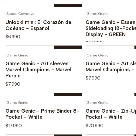
$3.990
Cantidad
|
Space Cowboys
|
Game Genic
Ver opcione
Novedad
Novedad
Comprar ahora
Unlock! mini: El Corazón del
Game Genic - Essent
Océano - Español
Sideloading 18-Pock
Display - GREEN
$6.990
$27.990
Cantidad
Cantidad
|
Game Genic
|
Game Genic
Comprar ahora
Comprar aho
Game Genic - Art sleeves
Game Genic - Art sl
Marvel Champions - Marvel
Marvel Champions - 
Purple
$7.990
$7.990
Cantidad
Cantidad
|
Game Genic
|
Game Genic
Comprar ahora
Comprar aho
Game Genic - Prime Binder 8-
Game Genic - Zip-Up
Pocket - White
Pocket - White
$17.990
$20.990