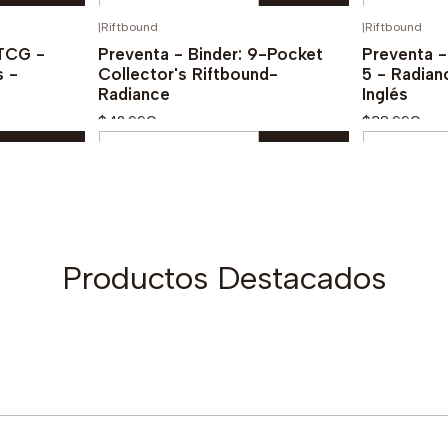
Cantidad
Cantidad
|
Riftbound
|
Riftbound
PREVENTA!
¡PREVENTA!
ra
Comprar ahora
C
TCG -
Preventa - Binder: 9-Pocket
Preventa 
s -
Collector's Riftbound-
5 - Radian
Radiance
Inglés
$42.990
$38.990
Cantidad
Cantidad
ra
Comprar ahora
C
Productos Destacados