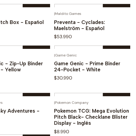
Cantidad
|
Maldito Games
¡PREVENTA!
omprar ahora
Comprar ahora
tch Box - Español
Preventa - Cyclades:
Maelström - Español
$53.990
Cantidad
|
Game Genic
omprar ahora
Comprar ahora
c - Zip-Up Binder
Game Genic - Prime Binder
 - Yellow
24-Pocket - White
$30.990
Cantidad
ys
|
Pokemon Company
AGOTADO
omprar ahora
Comprar ahora
sky Adventures -
Pokemon TCG: Mega Evolution
Pitch Black- Checklane Blister
Display - Inglés
$8.990