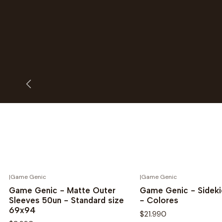
|
Game Genic
|
Game Genic
Novedad
Novedad
Game Genic - Matte Outer
Game Genic - Sideki
Sleeves 50un - Standard size
- Colores
69x94
$21.990