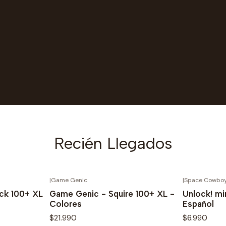
Recién Llegados
|
Game Genic
|
Space Cowbo
Novedad
Novedad
ck 100+ XL
Game Genic - Squire 100+ XL -
Unlock! mi
Colores
Español
$21.990
$6.990