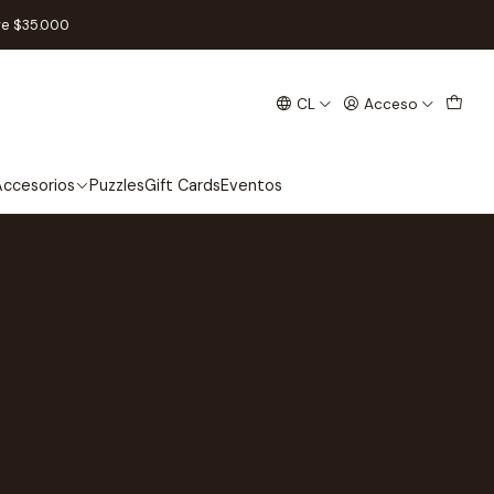
re $35.000
CL
Acceso
ccesorios
Puzzles
Gift Cards
Eventos