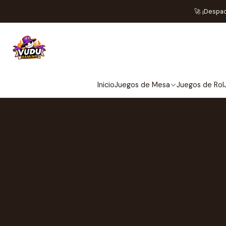
🚀 ¡Despa
Inicio
Juegos de Mesa
Juegos de Rol