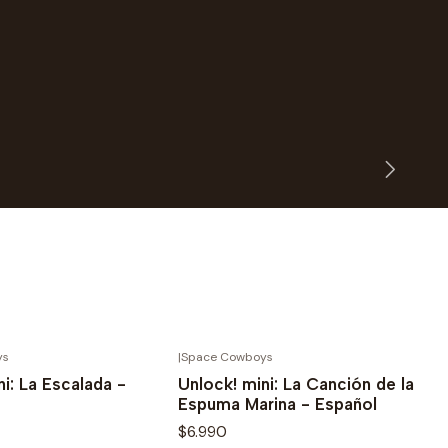
ys
|
Space Cowboys
Novedad
ni: La Escalada -
Unlock! mini: La Canción de la
Espuma Marina - Español
$6.990