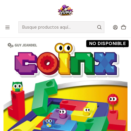
🚀 ¡Despachamos a todo Chile! Envío GRATIS a Regiones sobre
$100.000 y a RM sobre $35.000
Inicio
Preventas
Maldito Games
Preventa - Coïnx - Español
NO DISPONIBLE