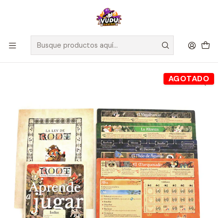
🚀 ¡Despachamos a todo Chile! Envío GRATIS a Regiones sobre
$100.000 y a RM sobre $35.000
Inicio
Preventas
2Tomatoes
Preventa - Pack de Actualización Root Base
AGOTADO