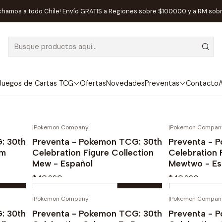
Inicio
Juegos de Cartas TCG
Pokémon
chamos a todo Chile! Envío GRATIS a Regiones sobre $100.000 y a RM sob
Pokémon
on Trading Card Game) es un juego de cartas coleccionable
saga de videojuegos Pokémon. Los jugadores coleccionan cart
Juegos de Cartas TCG
Ofertas
Novedades
Preventas
Contacto
A
enfrentan en combates estratégicos utilizando estas cartas.
|
Pokemon Company
|
Pokemon Compan
ENTA!
¡PREVENTA!
: 30th
Preventa - Pokemon TCG: 30th
Preventa - 
um
Celebration Figure Collection
Celebration 
Mew - Español
Mewtwo - Es
$40.990
$40.990
Cantidad
Cantidad
|
Pokemon Company
|
Pokemon Compan
ENTA!
¡PREVENTA!
Comprar ahora
Com
: 30th
Preventa - Pokemon TCG: 30th
Preventa - 