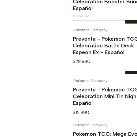
Celebration Booster Bun
Español
$36.990
Cantidad
|
Pokemon Company
¡PREV
Comprar ahora
Preventa - Pokemon TCG
Celebration Battle Deck
Espeon Ex - Español
$29.990
Cantidad
|
Pokemon Company
¡PREV
Comprar ahora
Preventa - Pokemon TCG
Celebration Mini Tin Nigh
Español
$12.990
|
Pokemon Company
Ver opciones
Pokemon TCG: Mega Evo