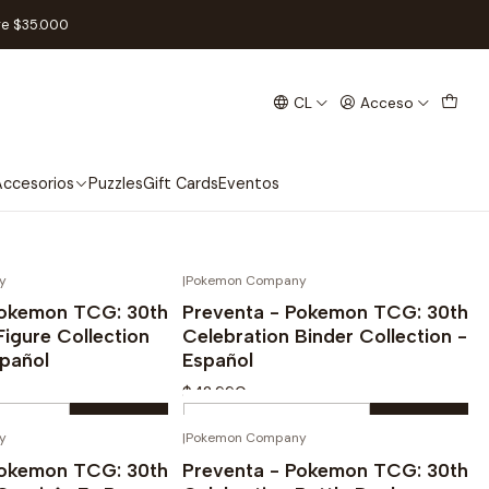
re $35.000
CL
Acceso
s competitivo para dos
as, construyen mazos y se
ccesorios
Puzzles
Gift Cards
Eventos
y
|
Pokemon Company
¡PREVENTA!
¡PREVENTA!
Pokemon TCG: 30th
Preventa - Pokemon TCG: 30th
Figure Collection
Celebration Binder Collection -
pañol
Español
$42.990
Cantidad
y
|
Pokemon Company
¡PREVENTA!
¡PREVENTA!
prar ahora
Comprar ahora
Pokemon TCG: 30th
Preventa - Pokemon TCG: 30th