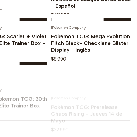
- Español
0
$40.990
Cantidad
y
|
Pokemon Company
AGOTADO
prar ahora
Comprar ahora
 Scarlet & Violet
Pokemon TCG: Mega Evolution
Elite Trainer Box -
Pitch Black- Checklane Blister
Display - Inglés
$8.990
y
|
Pokemon Company
AGOTADO
AGOTADO
Ver detalles
prar ahora
Pokemon TCG: 30th
Pokémon TCG: Prerelease
lite Trainer Box -
Chaos Rising - Jueves 14 de
Mayo
$32.990
r detalles
Ver detalles