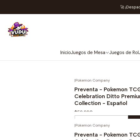
🚀 ¡Despa
El Pokémon TCG (Pokém
jugadores, basado en la 
Inicio
Juegos de Mesa
Juegos de Rol
|
Pokemon Company
¡PREV
Preventa - Pokemon TCG
Celebration Ditto Premi
Collection - Español
$59.990
Cantidad
|
Pokemon Company
¡PREV
Comprar ahora
Preventa - Pokemon TCG