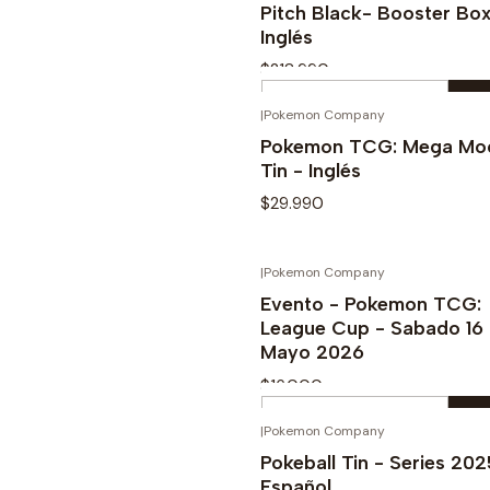
Pitch Black- Booster Box
Inglés
$218.990
Cantidad
|
Pokemon Company
Comprar ahora
Pokemon TCG: Mega Moo
Tin - Inglés
$29.990
|
Pokemon Company
Ver opciones
Evento - Pokemon TCG:
League Cup - Sabado 16
Mayo 2026
$16.000
Cantidad
|
Pokemon Company
Comprar ahora
-15%
Pokeball Tin - Series 202
Español