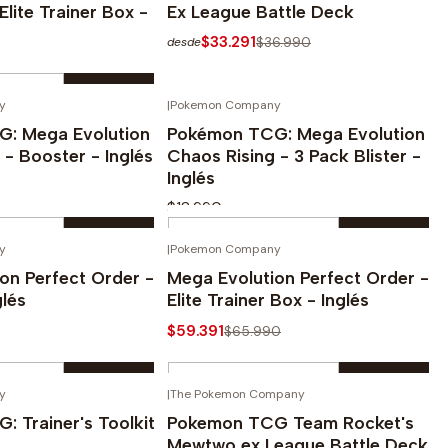
Elite Trainer Box -
Ex League Battle Deck
$33.291
$36.990
desde
y
|
Pokemon Company
Ver opciones
prar ahora
: Mega Evolution
Pokémon TCG: Mega Evolution
 - Booster - Inglés
Chaos Rising - 3 Pack Blister -
Inglés
$18.990
Cantidad
y
|
Pokemon Company
prar ahora
Comprar ahora
-10%
on Perfect Order -
Mega Evolution Perfect Order -
glés
Elite Trainer Box - Inglés
$59.391
$65.990
Cantidad
y
|
The Pokemon Company
prar ahora
Comprar ahora
 Trainer's Toolkit
Pokemon TCG Team Rocket's
Mewtwo ex League Battle Deck