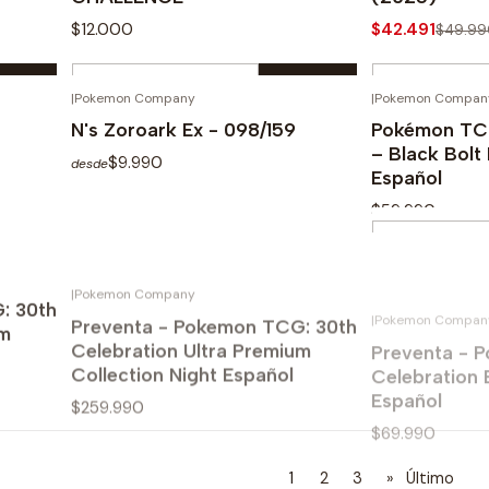
$12.000
$42.491
$49.99
Cantidad
Cantidad
|
Pokemon Company
|
Pokemon Compan
Comprar ahora
Com
N's Zoroark Ex - 098/159
Pokémon TCG:
– Black Bolt 
$9.990
desde
Español
$59.990
Cantidad
|
Pokemon Company
|
Pokemon Compan
TADO
AGOTADO
Ver opciones
Com
: 30th
Preventa - Pokemon TCG: 30th
Preventa - 
um
Celebration Ultra Premium
Celebration E
Collection Night Español
Español
$259.990
$69.990
Ver detalles
Ve
1
2
3
»
Último