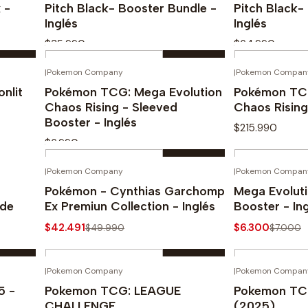
 -
Pitch Black- Booster Bundle -
Pitch Black- 
Inglés
Inglés
$35.990
$64.990
Cantidad
Cantidad
|
Pokemon Company
|
Pokemon Compan
Comprar ahora
Com
nlit
Pokémon TCG: Mega Evolution
Pokémon TCG
Chaos Rising - Sleeved
Chaos Rising
Booster - Inglés
$215.990
$6.990
Cantidad
Cantidad
|
Pokemon Company
|
Pokemon Compan
Comprar ahora
Com
-15%
-10%
Pokémon - Cynthias Garchomp
Mega Evoluti
 de
Ex Premiun Collection - Inglés
Booster - In
$42.491
$6.300
$49.990
$7.000
Cantidad
Cantidad
|
Pokemon Company
|
Pokemon Compan
Comprar ahora
Com
-15%
5 -
Pokemon TCG: LEAGUE
Pokemon TCG:
CHALLENGE
(2025)