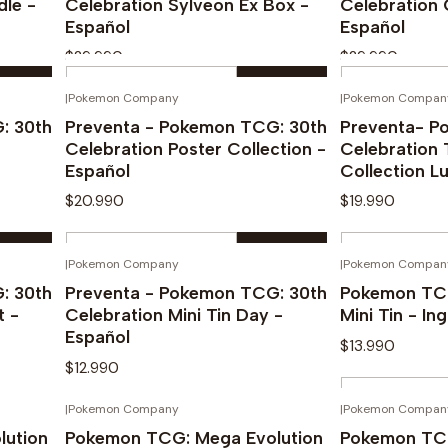
dle -
Celebration Sylveon Ex Box -
Celebration 
Español
Español
$29.990
$29.990
Cantidad
Cantidad
|
Pokemon Company
|
Pokemon Compan
ENTA!
¡PREVENTA!
Comprar ahora
Com
: 30th
Preventa - Pokemon TCG: 30th
Preventa- P
Celebration Poster Collection -
Celebration 
Español
Collection L
$20.990
$19.990
Cantidad
Cantidad
|
Pokemon Company
|
Pokemon Compan
ENTA!
¡PREVENTA!
Comprar ahora
Com
: 30th
Preventa - Pokemon TCG: 30th
Pokemon TCG
t -
Celebration Mini Tin Day -
Mini Tin - Ing
Español
$13.990
$12.990
Cantidad
|
Pokemon Company
|
Pokemon Compan
Ver opciones
Com
lution
Pokemon TCG: Mega Evolution
Pokemon TCG