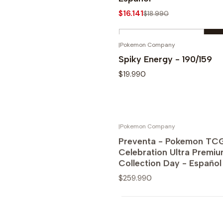
$16.141
$18.990
Cantidad
|
Pokemon Company
Comprar ahora
Spiky Energy - 190/159
$19.990
|
Pokemon Company
AGO
Ver opciones
Preventa - Pokemon TCG
Celebration Ultra Premi
Collection Day - Español
$259.990
Ver detalles