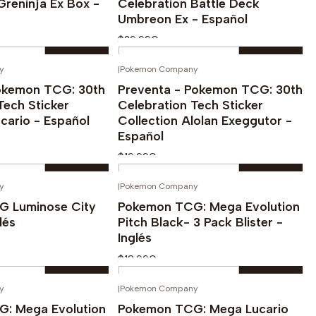
Greninja Ex Box -
Celebration Battle Deck
Umbreon Ex - Español
$29.990
Cantidad
y
|
Pokemon Company
¡PREVENTA!
¡PREVENTA!
prar ahora
Comprar ahora
okemon TCG: 30th
Preventa - Pokemon TCG: 30th
Tech Sticker
Celebration Tech Sticker
ucario - Español
Collection Alolan Exeggutor -
Español
$19.990
Cantidad
y
|
Pokemon Company
prar ahora
Comprar ahora
 Luminose City
Pokemon TCG: Mega Evolution
lés
Pitch Black- 3 Pack Blister -
Inglés
$18.990
Cantidad
y
|
Pokemon Company
prar ahora
Comprar ahora
-10%
: Mega Evolution
Pokemon TCG: Mega Lucario