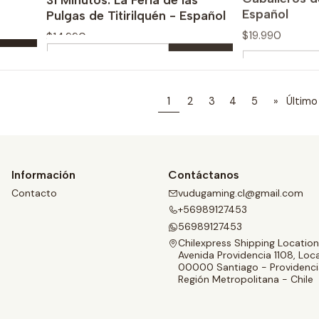
Pulgas de Titirilquén - Español
$19.990
$14.990
Cantidad
Cantidad
Comprar ahora
Com
1
2
3
4
5
»
Último
Información
Contáctanos
Contacto
vudugaming.cl@gmail.com
+56989127453
56989127453
Chilexpress Shipping Location
Avenida Providencia 1108, Loca
00000 Santiago - Providenci
Región Metropolitana - Chile