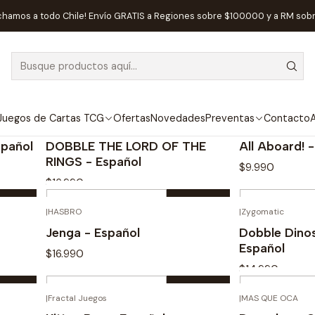
Inicio
Juegos de Mesa
Niños
chamos a todo Chile! Envío GRATIS a Regiones sobre $100.000 y a RM sob
Niños
Juegos de Cartas TCG
Ofertas
Novedades
Preventas
Contacto
A
|
Zygomatic
|
DEVIR
spañol
DOBBLE THE LORD OF THE
All Aboard! 
RINGS - Español
$9.990
$16.990
Cantidad
Cantidad
|
HASBRO
|
Zygomatic
Comprar ahora
Com
Jenga - Español
Dobble Dinos
Español
$16.990
$14.990
Cantidad
Cantidad
|
Fractal Juegos
|
MAS QUE OCA
Comprar ahora
Com