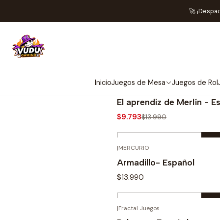
🚀 ¡Despa
Inicio
Juegos de Mesa
Juegos de Rol
|
Devir
-30%
El aprendiz de Merlín - E
$9.793
$13.990
Cantidad
|
MERCURIO
Comprar ahora
Armadillo- Español
$13.990
Cantidad
|
Fractal Juegos
Comprar ahora