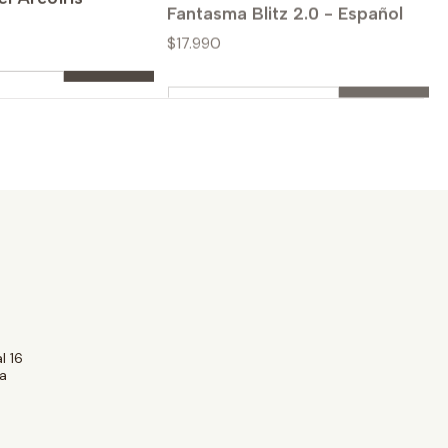
$17.990
Cantidad
prar ahora
Comprar ahora
l 16
a