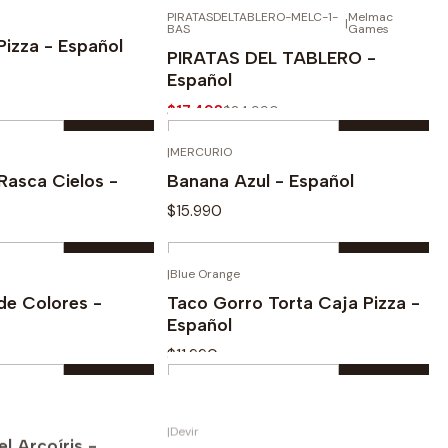
Cantidad
PIRATASDELTABLERO-MELC-1-
Melmac
|
BAS
Games
prar ahora
Comprar ahora
-30%
Pizza - Español
PIRATAS DEL TABLERO -
Español
$17.493
$24.990
Cantidad
|
MERCURIO
prar ahora
Comprar ahora
Rasca Cielos -
Banana Azul - Español
$15.990
Cantidad
|
Blue Orange
prar ahora
Comprar ahora
de Colores -
Taco Gorro Torta Caja Pizza -
Español
$11.990
Cantidad
|
Devir
prar ahora
Comprar ahora
l Arcoíris -
Fantasma Blitz 2.0 - Español