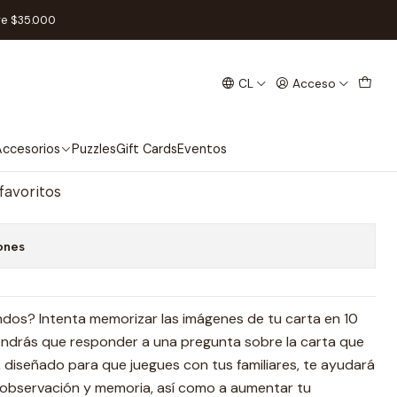
ol
re $35.000
CL
Acceso
undo - Español
regar al Carro
Comprar ahora
ccesorios
Puzzles
Gift Cards
Eventos
 favoritos
ones
dos? Intenta memorizar las imágenes de tu carta en 10
endrás que responder a una pregunta sobre la carta que
, diseñado para que juegues con tus familiares, te ayudará
e observación y memoria, así como a aumentar tu