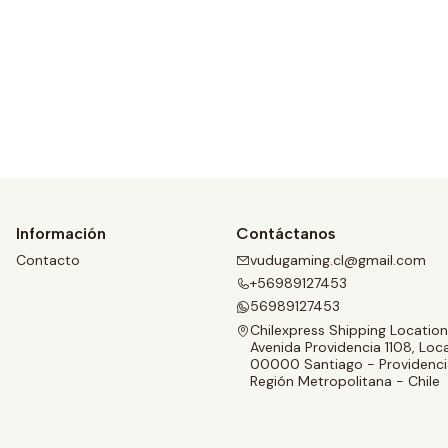
Ver detalles
Información
Contáctanos
Contacto
vudugaming.cl@gmail.com
+56989127453
56989127453
Chilexpress Shipping Location
Avenida Providencia 1108, Loca
00000 Santiago - Providenci
Región Metropolitana - Chile