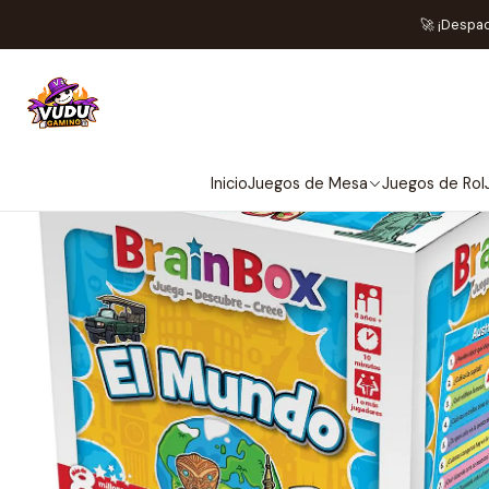
I
🚀 ¡Despa
Inicio
Juegos de Mesa
Juegos de Rol