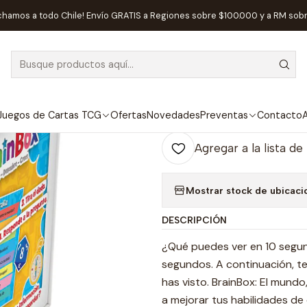
nicio
Juegos de Mesa
Competitivos
BrainBox El Mundo - Españ
chamos a todo Chile! Envío GRATIS a Regiones sobre $100.000 y a RM sob
|
BrainBox El M
Ag
Juegos de Cartas TCG
Ofertas
Novedades
Preventas
Contacto
A
Cantidad
Agregar a la lista de
Mostrar stock de ubicaci
DESCRIPCIÓN
¿Qué puedes ver en 10 segun
segundos. A continuación, t
has visto. BrainBox: El mundo
a mejorar tus habilidades d