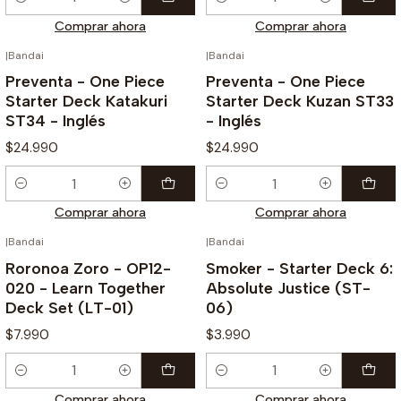
Cantidad
Cantidad
Comprar ahora
Comprar ahora
|
Bandai
|
Bandai
¡PREVENTA!
¡PREVENTA!
Preventa - One Piece
Preventa - One Piece
Starter Deck Katakuri
Starter Deck Kuzan ST33
ST34 - Inglés
- Inglés
$24.990
$24.990
Cantidad
Cantidad
Comprar ahora
Comprar ahora
|
Bandai
|
Bandai
Roronoa Zoro - OP12-
Smoker - Starter Deck 6:
020 - Learn Together
Absolute Justice (ST-
Deck Set (LT-01)
06)
$7.990
$3.990
Cantidad
Cantidad
Comprar ahora
Comprar ahora