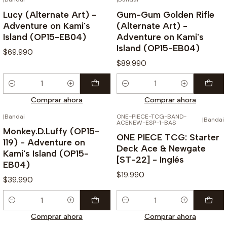
Lucy (Alternate Art) -
Gum-Gum Golden Rifle
Adventure on Kami's
(Alternate Art) -
Island (OP15-EB04)
Adventure on Kami's
Island (OP15-EB04)
$69.990
$89.990
Cantidad
Cantidad
Comprar ahora
Comprar ahora
|
Bandai
ONE-PIECE-TCG-BAND-
|
Bandai
ACENEW-ESP-1-BAS
Monkey.D.Luffy (OP15-
ONE PIECE TCG: Starter
119) - Adventure on
Deck Ace & Newgate
Kami's Island (OP15-
[ST-22] - Inglés
EB04)
$19.990
$39.990
Cantidad
Cantidad
Comprar ahora
Comprar ahora