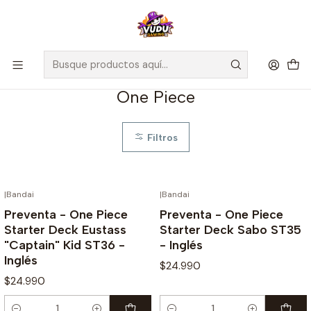
🚀 ¡Despachamos a todo Chile! Envío GRATIS a Regiones sobre
$100.000 y a RM sobre $35.000
Inicio
Juegos de Cartas TCG
One Piece
One Piece
Filtros
|
Bandai
|
Bandai
¡PREVENTA!
¡PREVENTA!
Preventa - One Piece
Preventa - One Piece
Starter Deck Eustass
Starter Deck Sabo ST35
"Captain" Kid ST36 -
- Inglés
Inglés
$24.990
$24.990