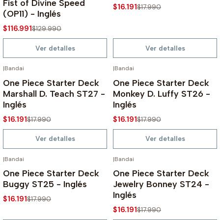
Fist of Divine Speed
$16.191
$17.990
(OP11) - Inglés
$116.991
$129.990
Ver detalles
Ver detalles
|
Bandai
|
Bandai
AGOTADO
AGOTADO
-10%
-10%
One Piece Starter Deck
One Piece Starter Deck
Marshall D. Teach ST27 -
Monkey D. Luffy ST26 -
Inglés
Inglés
$16.191
$16.191
$17.990
$17.990
Ver detalles
Ver detalles
|
Bandai
|
Bandai
AGOTADO
AGOTADO
-10%
-10%
One Piece Starter Deck
One Piece Starter Deck
Buggy ST25 - Inglés
Jewelry Bonney ST24 -
Inglés
$16.191
$17.990
$16.191
$17.990