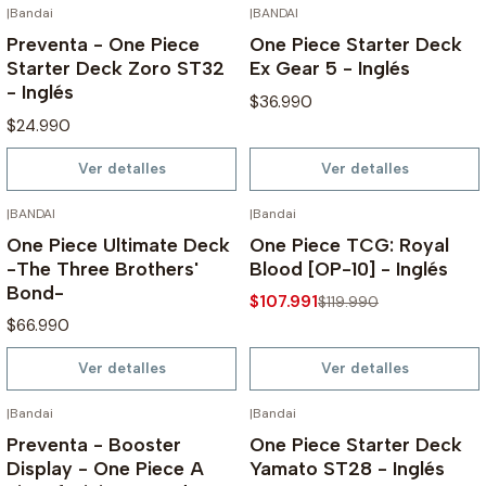
|
Bandai
|
BANDAI
AGOTADO
AGOTADO
Preventa - One Piece
One Piece Starter Deck
Starter Deck Zoro ST32
Ex Gear 5 - Inglés
- Inglés
$36.990
$24.990
Ver detalles
Ver detalles
|
BANDAI
|
Bandai
AGOTADO
AGOTADO
-10%
One Piece Ultimate Deck
One Piece TCG: Royal
-The Three Brothers'
Blood [OP-10] - Inglés
Bond-
$107.991
$119.990
$66.990
Ver detalles
Ver detalles
|
Bandai
|
Bandai
AGOTADO
AGOTADO
-10%
-10%
Preventa - Booster
One Piece Starter Deck
Display - One Piece A
Yamato ST28 - Inglés