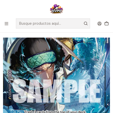
🚀 ¡Despachamos a todo Chile! Envío GRATIS a Regiones sobre
$100.000 y a RM sobre $35.000
Inicio
Juegos de Cartas TCG
One Piece
Cartas One Piece
Kuzan (Alternate Art) - A Fist of Divine Speed (OP11)