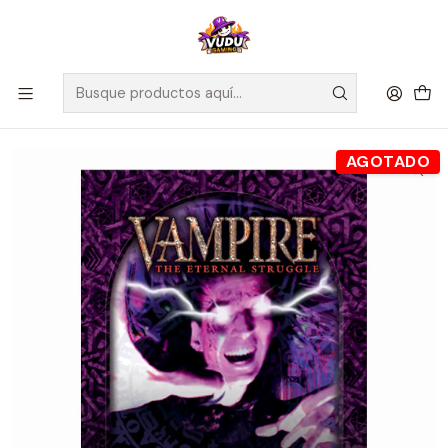
🚀 ¡Despachamos a todo Chile! Envío GRATIS a Regiones sobre
$100.000 y a RM sobre $35.000
Inicio
Juegos de Mesa
Cartas
Vampire: The Eternal Struggle – Pacto con Nefandos
AGOTADO