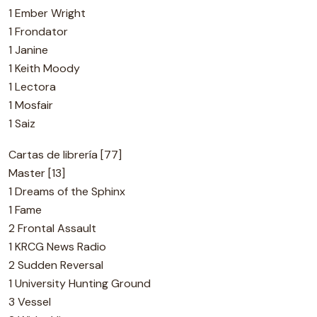
1 Ember Wright
1 Frondator
1 Janine
1 Keith Moody
1 Lectora
1 Mosfair
1 Saiz
Cartas de librería [77]
Master [13]
1 Dreams of the Sphinx
1 Fame
2 Frontal Assault
1 KRCG News Radio
2 Sudden Reversal
1 University Hunting Ground
3 Vessel