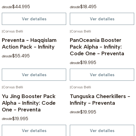
$44.995
$18.495
desde
desde
Ver detalles
Ver detalles
|
Corvus Belli
|
Corvus Belli
NO DISPONIBLE
NO DISPONIBLE
Preventa - Haqqislam
PanOceania Booster
Action Pack - Infinity
Pack Alpha - Infinity:
Code One - Preventa
$55.495
desde
$19.995
desde
Ver detalles
Ver detalles
|
Corvus Belli
|
Corvus Belli
NO DISPONIBLE
NO DISPONIBLE
Yu Jing Booster Pack
Tunguska Cheerkillers -
Alpha - Infinity: Code
Infinity - Preventa
One - Preventa
$19.995
desde
$19.995
desde
Ver detalles
Ver detalles