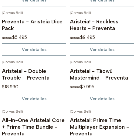
Ver detalles
Ver detalles
|
Corvus Belli
|
Corvus Belli
NO DISPONIBLE
NO DISPONIBLE
Preventa - Aristeia Dice
Aristeia! - Reckless
Pack
Hearts - Preventa
$5.495
$9.495
desde
desde
Ver detalles
Ver detalles
|
Corvus Belli
|
Corvus Belli
NO DISPONIBLE
NO DISPONIBLE
Aristeia! - Double
Aristeia! - Táowù
Trouble - Preventa
Mastermind - Preventa
$18.990
$7.995
desde
Ver detalles
Ver detalles
|
Corvus Belli
|
Corvus Belli
NO DISPONIBLE
NO DISPONIBLE
All-In-One Aristeia! Core
Aristeia!: Prime Time
+ Prime Time Bundle -
Multiplayer Expansion -
Preventa
Preventa