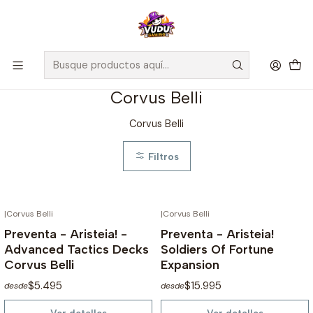
🚀 ¡Despachamos a todo Chile! Envío GRATIS a Regiones sobre
$100.000 y a RM sobre $35.000
Inicio
Preventas
Corvus Belli
Corvus Belli
Corvus Belli
Filtros
|
Corvus Belli
|
Corvus Belli
NO DISPONIBLE
NO DISPONIBLE
Preventa - Aristeia! -
Preventa - Aristeia!
Advanced Tactics Decks
Soldiers Of Fortune
Corvus Belli
Expansion
$5.495
$15.995
desde
desde