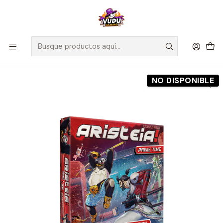
🚀 ¡Despachamos a todo Chile! Envío GRATIS a Regiones sobre
$100.000 y a RM sobre $35.000
Inicio
Preventas
Maldito Games
Aristeia!: Prime Time Multiplayer Expansion - Preventa
NO DISPONIBLE