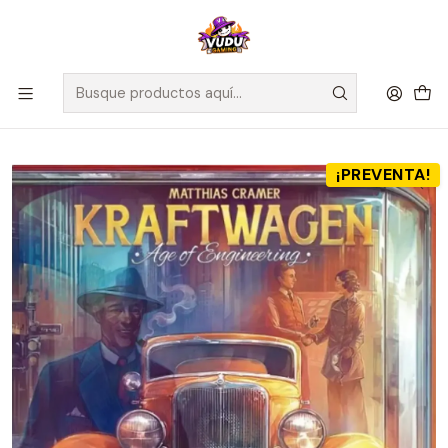
🚀 ¡Despachamos a todo Chile! Envío GRATIS a Regiones sobre
$100.000 y a RM sobre $35.000
Inicio
Preventas
Preventa - Kraftwagen: Age of Engineering + Tokens Deluxe -
Español
¡PREVENTA!