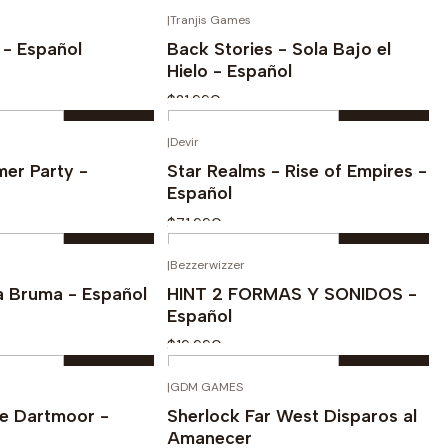
Cantidad
|
Tranjis Games
prar ahora
Comprar ahora
 - Español
Back Stories - Sola Bajo el
Hielo - Español
$21.990
Cantidad
|
Devir
prar ahora
Comprar ahora
mer Party -
Star Realms - Rise of Empires -
Español
$71.990
Cantidad
|
Bezzerwizzer
prar ahora
Comprar ahora
a Bruma - Español
HINT 2 FORMAS Y SONIDOS -
Español
$19.990
Cantidad
|
GDM GAMES
prar ahora
Comprar ahora
le Dartmoor -
Sherlock Far West Disparos al
Amanecer