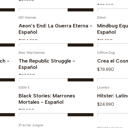
$32.990
Cantidad
Cantidad
|
SD Games
|
Devir
Comprar ahora
Com
Aeon’s End: La Guerra Eterna -
Mindbug Equi
Español
Español
$104.990
$19.990
Cantidad
Cantidad
|
Nac WarGames
|
Office Dog
Comprar ahora
Com
ch -
The Republic Struggle -
Crea el Cos
Español
$79.990
$87.990
Cantidad
Cantidad
|
GEN X
|
Jumbo
Comprar ahora
Com
Black Stories: Marrones
Hitster: Lati
Mortales - Español
$24.990
$13.990
Cantidad
Cantidad
|
Fractal Juegos
|
Maldito Games