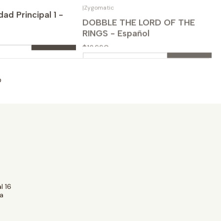
prar ahora
Comprar ahora
ad Principal 1 -
DOBBLE THE LORD OF THE
RINGS - Español
$16.990
Cantidad
prar ahora
Comprar ahora
o
l 16
a