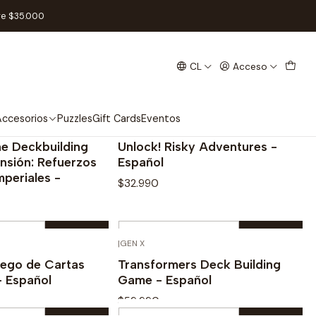
re $35.000
CL
Acceso
ccesorios
Puzzles
Gift Cards
Eventos
mes
|
Space Cowboys
e Deckbuilding
Unlock! Risky Adventures -
nsión: Refuerzos
Español
mperiales -
$32.990
Cantidad
|
GEN X
prar ahora
Comprar ahora
uego de Cartas
Transformers Deck Building
- Español
Game - Español
$59.990