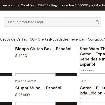
Inicio
Juegos de Mesa
Cartas
chamos a todo Chile! Envío GRATIS a Regiones sobre $100.000 y a RM sob
Cartas
Juegos de Cartas TCG
Ofertas
Novedades
Preventas
Contacto
A
|
Zygomatic
|
Fantasy Flight Ga
Novedad
Bloops Clutch Box - Español
Star Wars Th
Game - Expa
$11.990
Rebeldes e I
Español
$34.990
Cantidad
Cantidad
|
Maldito Games
|
DEVIR
Comprar ahora
Com
Stupor Mundi - Español
Catan - El J
2da Edición 
$126.990
$14.990