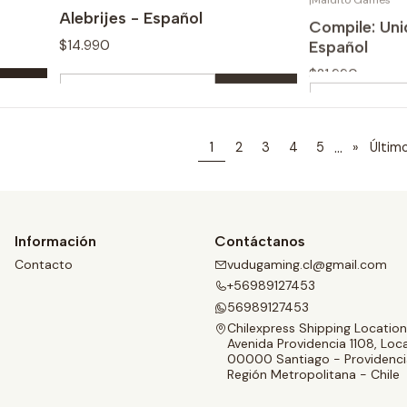
Comprar ahora
Com
Alebrijes - Español
Compile: Unid
Español
$14.990
$21.990
Cantidad
Cantidad
Comprar ahora
Com
...
1
2
3
4
5
»
Últim
Información
Contáctanos
Contacto
vudugaming.cl@gmail.com
+56989127453
56989127453
Chilexpress Shipping Location
Avenida Providencia 1108, Loca
00000 Santiago - Providenci
Región Metropolitana - Chile