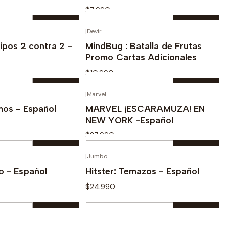
$7.990
Cantidad
|
Devir
prar ahora
Comprar ahora
pos 2 contra 2 -
MindBug : Batalla de Frutas
Promo Cartas Adicionales
$10.990
Cantidad
|
Marvel
prar ahora
Comprar ahora
mos - Español
MARVEL ¡ESCARAMUZA! EN
NEW YORK -Español
$27.990
Cantidad
|
Jumbo
prar ahora
Comprar ahora
no - Español
Hitster: Temazos - Español
$24.990
Cantidad
|
Zygomatic