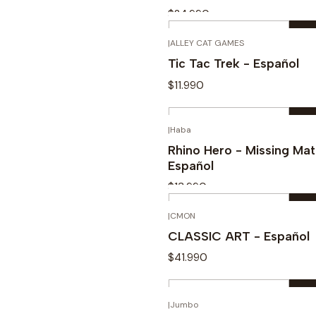
$24.990
Cantidad
|
ALLEY CAT GAMES
Comprar ahora
Tic Tac Trek - Español
$11.990
Cantidad
|
Haba
Comprar ahora
Rhino Hero - Missing Mat
Español
$13.990
Cantidad
|
CMON
Comprar ahora
CLASSIC ART - Español
$41.990
Cantidad
|
Jumbo