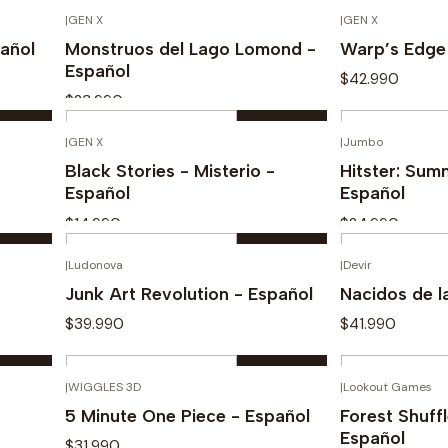
Cantidad
Cantidad
|
GEN X
|
GEN X
Comprar ahora
Com
añol
Monstruos del Lago Lomond -
Warp’s Edge
Español
$42.990
$23.990
Cantidad
Cantidad
|
GEN X
|
Jumbo
Comprar ahora
Com
Black Stories - Misterio -
Hitster: Sum
Español
Español
$14.990
$24.990
Cantidad
Cantidad
|
Ludonova
|
Devir
Comprar ahora
Com
Junk Art Revolution - Español
Nacidos de l
$39.990
$41.990
Cantidad
Cantidad
|
WIGGLES 3D
|
Lookout Games
Comprar ahora
Com
5 Minute One Piece - Español
Forest Shuff
Español
$31.990