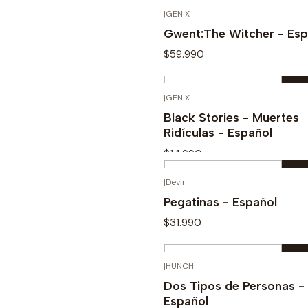
Cantidad
|
GEN X
Comprar ahora
Gwent:The Witcher - Esp
$59.990
Cantidad
|
GEN X
Comprar ahora
Black Stories - Muertes
Ridículas - Español
$14.990
Cantidad
|
Devir
Comprar ahora
Pegatinas - Español
$31.990
Cantidad
|
HUNCH
Comprar ahora
Dos Tipos de Personas -
Español