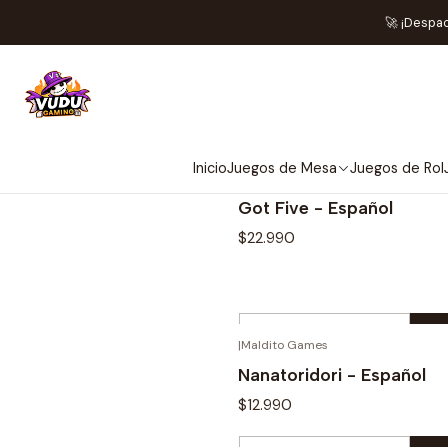
🚀 ¡Despa
Inicio
Juegos de Mesa
Juegos de Rol
|
Blue Orange
Novedad
Got Five - Español
$22.990
Cantidad
|
Maldito Games
Comprar ahora
Nanatoridori - Español
$12.990