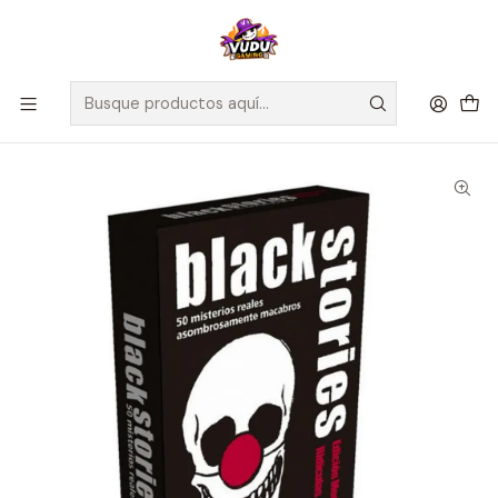
🚀 ¡Despachamos a todo Chile! Envío GRATIS a Regiones sobre
$100.000 y a RM sobre $35.000
Inicio
Juegos de Mesa
Cartas
Black Stories - Muertes Ridículas - Español