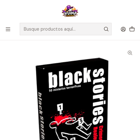
🚀 ¡Despachamos a todo Chile! Envío GRATIS a Regiones sobre
$100.000 y a RM sobre $35.000
Inicio
Juegos de Mesa
Cartas
Black Stories: Crímenes Reales - Español