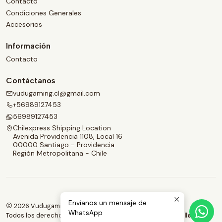
Contacto
Condiciones Generales
Accesorios
Información
Contacto
Contáctanos
vudugaming.cl@gmail.com
+56989127453
56989127453
Chilexpress Shipping Location
Avenida Providencia 1108, Local 16
00000 Santiago - Providencia
Región Metropolitana - Chile
Envíanos un mensaje de
2026 Vudugaming.
WhatsApp
Todos los derechos reservados.
Desarrollado por Jumpseller
.