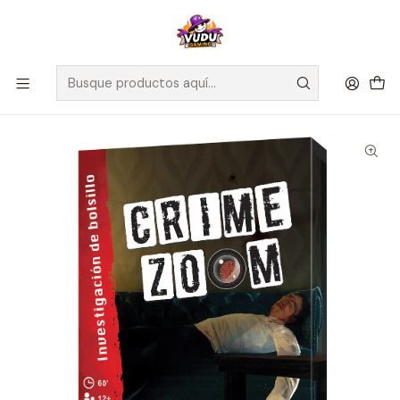
🚀 ¡Despachamos a todo Chile! Envío GRATIS a Regiones sobre
$100.000 y a RM sobre $35.000
Inicio
Juegos de Mesa
Cooperativos
Crime Zoom Caso 1: La Última Carta - Español