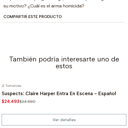
su motivo? ¿Cuál es el arma homicida?
COMPARTIR ESTE PRODUCTO
También podría interesarte uno de
estos
|
2 Tomatoes
AGOTADO
-30%
Suspects: Claire Harper Entra En Escena - Español
$24.493
$34.990
Ver detalles