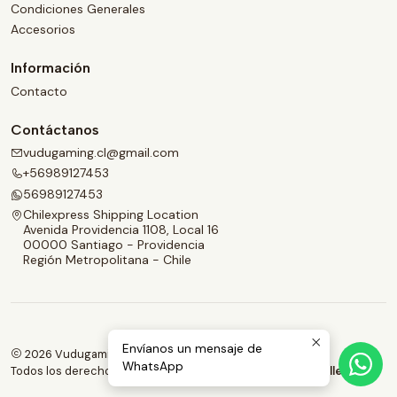
Condiciones Generales
Accesorios
Información
Contacto
Contáctanos
vudugaming.cl@gmail.com
+56989127453
56989127453
Chilexpress Shipping Location
Avenida Providencia 1108, Local 16
00000 Santiago - Providencia
Región Metropolitana - Chile
Envíanos un mensaje de
2026 Vudugaming.
WhatsApp
Todos los derechos reservados.
Desarrollado por Jumpseller
.