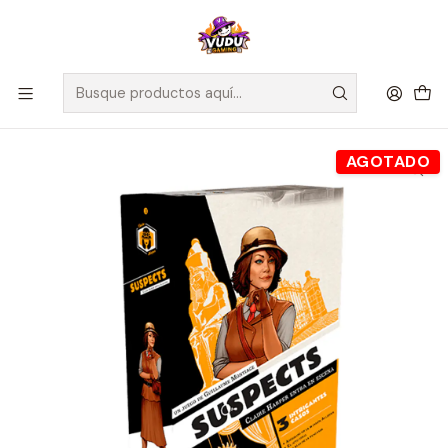
🚀 ¡Despachamos a todo Chile! Envío GRATIS a Regiones sobre
$100.000 y a RM sobre $35.000
Inicio
Juegos de Mesa
Competitivos
Suspects: Claire Harper Entra En Escena - Español
AGOTADO