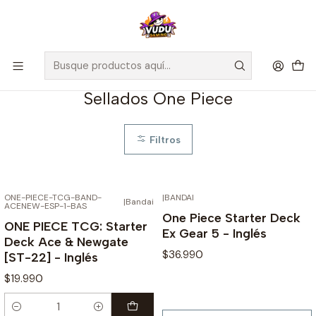
🚀 ¡Despachamos a todo Chile! Envío GRATIS a Regiones sobre
$100.000 y a RM sobre $35.000
Inicio
Juegos de Cartas TCG
One Piece
Sellados One Piece
Sellados One Piece
Filtros
ONE-PIECE-TCG-BAND-
|
BANDAI
AGOTADO
|
Bandai
ACENEW-ESP-1-BAS
One Piece Starter Deck
ONE PIECE TCG: Starter
Ex Gear 5 - Inglés
Deck Ace & Newgate
$36.990
[ST-22] - Inglés
$19.990
Cantidad