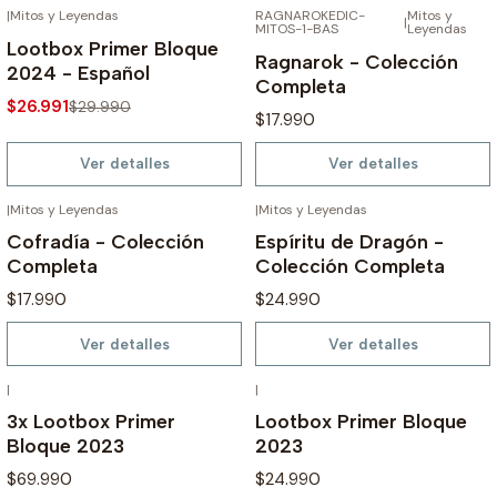
|
Mitos y Leyendas
RAGNAROKEDIC-
Mitos y
AGOTADO
AGOTADO
|
MITOS-1-BAS
Leyendas
-10%
Lootbox Primer Bloque
Ragnarok - Colección
2024 - Español
Completa
$26.991
$29.990
$17.990
Ver detalles
Ver detalles
|
Mitos y Leyendas
|
Mitos y Leyendas
AGOTADO
AGOTADO
Cofradía - Colección
Espíritu de Dragón -
Completa
Colección Completa
$17.990
$24.990
Ver detalles
Ver detalles
|
|
AGOTADO
AGOTADO
3x Lootbox Primer
Lootbox Primer Bloque
Bloque 2023
2023
$69.990
$24.990