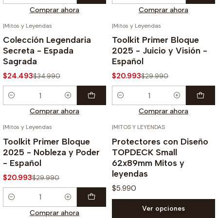
Comprar ahora
Comprar ahora
|
Mitos y Leyendas
|
Mitos y Leyendas
-30%
-30%
Colección Legendaria
Toolkit Primer Bloque
Secreta - Espada
2025 - Juicio y Visión -
Sagrada
Español
$24.493
$20.993
$34.990
$29.990
Cantidad
Cantidad
Comprar ahora
Comprar ahora
|
Mitos y Leyendas
|
MITOS Y LEYENDAS
-30%
Toolkit Primer Bloque
Protectores con Diseño
2025 - Nobleza y Poder
TOPDECK Small
- Español
62x89mm Mitos y
leyendas
$20.993
$29.990
$5.990
Cantidad
Ver opciones
Comprar ahora