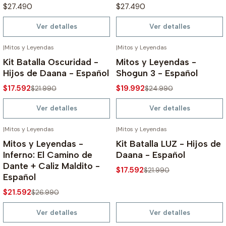
$27.490
$27.490
Ver detalles
Ver detalles
|
Mitos y Leyendas
|
Mitos y Leyendas
AGOTADO
AGOTADO
-20%
-20%
Kit Batalla Oscuridad -
Mitos y Leyendas -
Hijos de Daana - Español
Shogun 3 - Español
$17.592
$19.992
$21.990
$24.990
Ver detalles
Ver detalles
|
Mitos y Leyendas
|
Mitos y Leyendas
AGOTADO
AGOTADO
-20%
-20%
Mitos y Leyendas -
Kit Batalla LUZ - Hijos de
Inferno: El Camino de
Daana - Español
Dante + Caliz Maldito -
$17.592
$21.990
Español
$21.592
$26.990
Ver detalles
Ver detalles