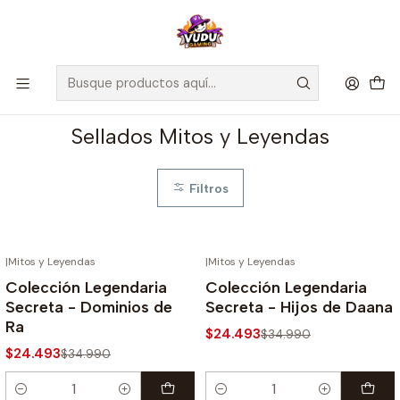
🚀 ¡Despachamos a todo Chile! Envío GRATIS a Regiones sobre
$100.000 y a RM sobre $35.000
Inicio
Juegos de Cartas TCG
Mitos y Leyendas
Sellados Mitos y Leyendas
Sellados Mitos y Leyendas
Filtros
|
Mitos y Leyendas
|
Mitos y Leyendas
-30%
-30%
Colección Legendaria
Colección Legendaria
Secreta - Dominios de
Secreta - Hijos de Daana
Ra
$24.493
$34.990
$24.493
$34.990
Cantidad
Cantidad