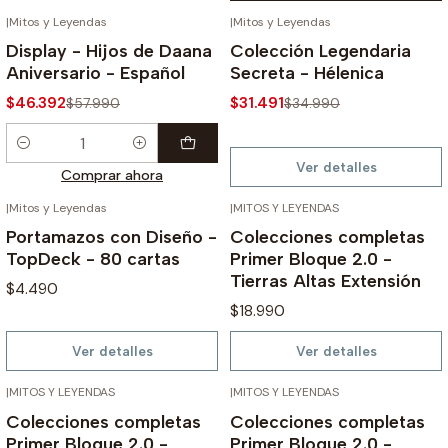
|
Mitos y Leyendas
|
Mitos y Leyendas
AGOTADO
-20%
-10%
Display - Hijos de Daana
Colección Legendaria
Aniversario - Español
Secreta - Hélenica
$46.392
$31.491
$57.990
$34.990
Cantidad
Ver detalles
Comprar ahora
|
Mitos y Leyendas
|
MITOS Y LEYENDAS
AGOTADO
AGOTADO
Portamazos con Diseño -
Colecciones completas
TopDeck - 80 cartas
Primer Bloque 2.0 -
Tierras Altas Extensión
$4.490
$18.990
Ver detalles
Ver detalles
|
MITOS Y LEYENDAS
|
MITOS Y LEYENDAS
AGOTADO
AGOTADO
Colecciones completas
Colecciones completas
Primer Bloque 2.0 -
Primer Bloque 2.0 -