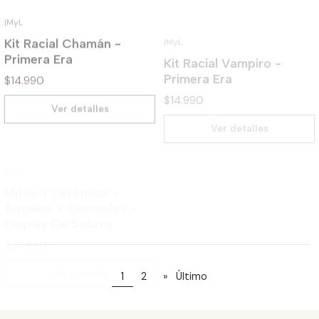
Kit Racial Chamán -
Kit Racial Vampiro -
Primera Era
Primera Era
$14.990
$14.990
Ver detalles
Ver detalles
|
MyL
AGOTADO
|
MyL
AGOTADO
Mitos Y Leyendas -
Kit de Presentación -
Ángeles Y Demonios -
Ángeles y Demonios
Display De Sobres
$14.990
$34.990
Ver detalles
Ver detalles
1
2
»
Último