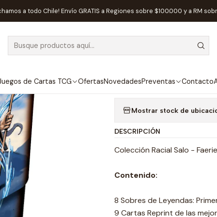
rtas TCG
Mitos y Leyendas
Sellados Mitos y Leyendas
Colección
chamos a todo Chile! Envío GRATIS a Regiones sobre $100.000 y a RM sob
|
AGOTADO
Colección Raci
Agregar a la lista de
Juegos de Cartas TCG
Ofertas
Novedades
Preventas
Contacto
A
Mostrar stock de ubicaci
DESCRIPCIÓN
Colección Racial Salo - Faeri
Contenido:
8 Sobres de Leyendas: Prime
9 Cartas Reprint de las mejo