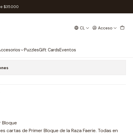
 Racial Salo - Faerie
re $35.000
CL
Acceso
al Salo - Faerie
 favoritos
ccesorios
Puzzles
Gift Cards
Eventos
ones
e
r Bloque
res cartas de Primer Bloque de la Raza Faerie. Todas en