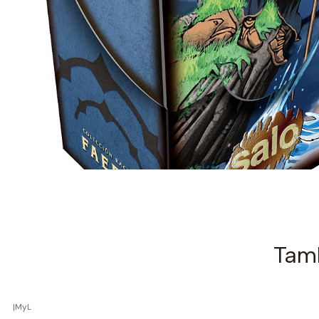
Tamb
|
MyL