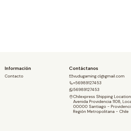
Ver detalles
Información
Contáctanos
Contacto
vudugaming.cl@gmail.com
+56989127453
56989127453
Chilexpress Shipping Location
Avenida Providencia 1108, Loca
00000 Santiago - Providenci
Región Metropolitana - Chile