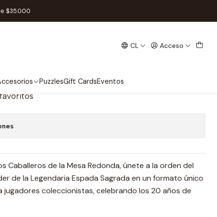
loque 2.0 - Imperio de Helenica- Extensión
re $35.000
CL
Acceso
ompletas Primer Bloque 2.0 -
enica- Extensión
ccesorios
Puzzles
Gift Cards
Eventos
 favoritos
ones
s Caballeros de la Mesa Redonda, únete a la orden del
der de la Legendaria Espada Sagrada en un formato único
 jugadores coleccionistas, celebrando los 20 años de