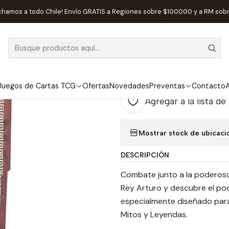
endas
Sellados Mitos y Leyendas
Colecciones completas Primer B
chamos a todo Chile! Envío GRATIS a Regiones sobre $100.000 y a RM sob
|
AGOTADO
Colecciones c
Imperio de Hel
Juegos de Cartas TCG
Ofertas
Novedades
Preventas
Contacto
A
Agregar a la lista de
Mostrar stock de ubicaci
DESCRIPCIÓN
Combate junto a la poderoso
Rey Arturo y descubre el po
especialmente diseñado para
Mitos y Leyendas.