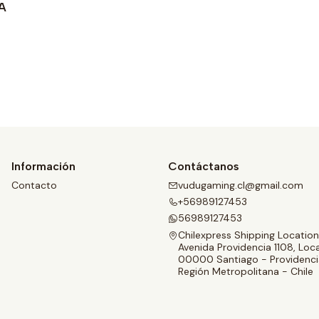
CA
Ver detalles
Información
Contáctanos
Contacto
vudugaming.cl@gmail.com
+56989127453
56989127453
Chilexpress Shipping Location
Avenida Providencia 1108, Loca
00000 Santiago - Providenci
Región Metropolitana - Chile