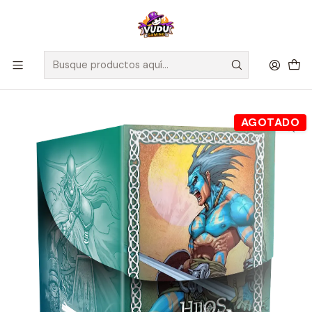
🚀 ¡Despachamos a todo Chile! Envío GRATIS a Regiones sobre
$100.000 y a RM sobre $35.000
Inicio
Juegos de Cartas TCG
Mitos y Leyendas
Sellados Mitos y Leyendas
Colecciones completas Primer Bloque 2.0 - Hijos de Daana
AGOTADO