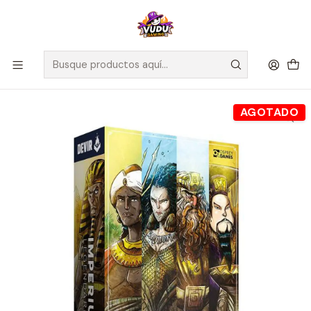
🚀 ¡Despachamos a todo Chile! Envío GRATIS a Regiones sobre
$100.000 y a RM sobre $35.000
Inicio
Juegos de Mesa
Editorial
Devir
Imperium: Legendarios (incluye carta errata) - Español
AGOTADO