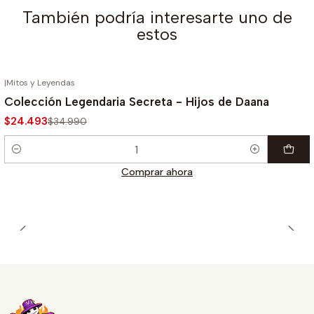
También podría interesarte uno de
estos
|
Mitos y Leyendas
-30%
Colección Legendaria Secreta - Hijos de Daana
$24.493
$34.990
Cantidad
Comprar ahora