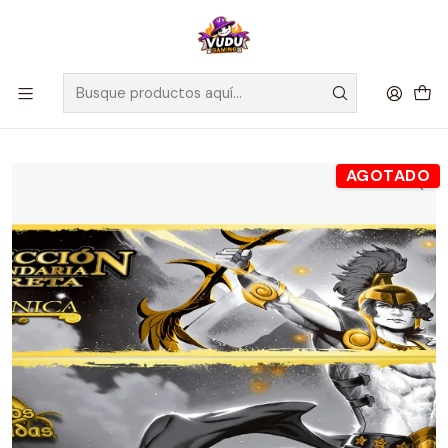
🚀 ¡Despachamos a todo Chile! Envío GRATIS a Regiones sobre
$100.000 y a RM sobre $35.000
Inicio
Juegos de Cartas TCG
Mitos y Leyendas
Sellados Mitos y Leyendas
Colección Legendaria Secreta - Hélenica
AGOTADO