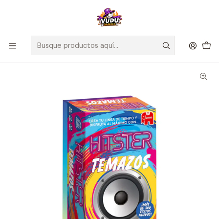
🚀 ¡Despachamos a todo Chile! Envío GRATIS a Regiones sobre
$100.000 y a RM sobre $35.000
Inicio
Juegos de Mesa
Cartas
Hitster: Temazos - Español