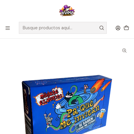
🚀 ¡Despachamos a todo Chile! Envío GRATIS a Regiones sobre
$100.000 y a RM sobre $35.000
Inicio
Juegos de Mesa
Editorial
Salta Pal Lao
Pa Que me invitan... SI SABEN como me pongo - Español