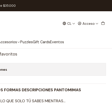
ol
re $35.000
CL
Acceso
S Y SONIDOS - Español
regar al Carro
Comprar ahora
ccesorios
Puzzles
Gift Cards
Eventos
 favoritos
ones
OS FORMAS DESCRIPCIONES PANTOMIMAS
 LO QUE SOLO TÚ SABES MIENTRAS…