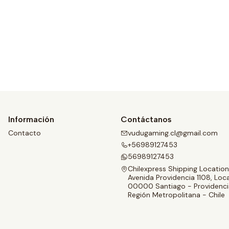
Ver detalles
Información
Contáctanos
Contacto
vudugaming.cl@gmail.com
+56989127453
56989127453
Chilexpress Shipping Location
Avenida Providencia 1108, Loca
00000 Santiago - Providenci
Región Metropolitana - Chile