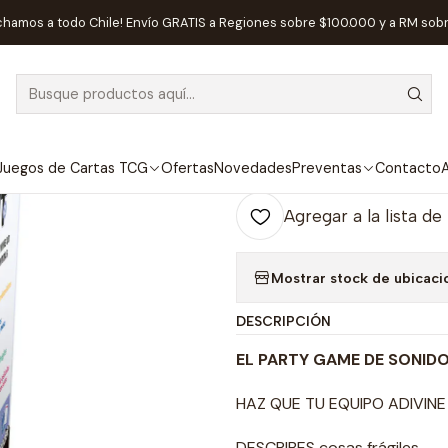
icio
Juegos de Mesa
Cartas
HINT 2 FORMAS Y SONIDOS - Españ
chamos a todo Chile! Envío GRATIS a Regiones sobre $100.000 y a RM sob
|
HINT 2 FORMA
Ag
Juegos de Cartas TCG
Ofertas
Novedades
Preventas
Contacto
A
Cantidad
Agregar a la lista de
Mostrar stock de ubicaci
DESCRIPCIÓN
EL PARTY GAME DE SONID
HAZ QUE TU EQUIPO ADIVINE
DESCRIBES cosas frágiles