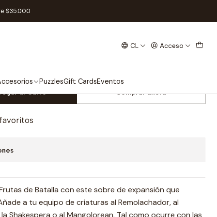
as Adicionales
re $35.000
CL
Acceso
lla de Frutas Promo Cartas
ccesorios
Puzzles
Gift Cards
Eventos
regar al Carro
Comprar ahora
 favoritos
ones
Frutas de Batalla con este sobre de expansión que
 Añade a tu equipo de criaturas al Remolachador, al
 la Shakespera o al Mangolorean. Tal como ocurre con las