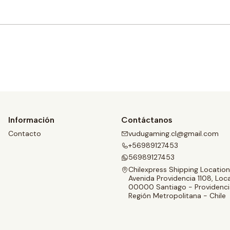
Comprar ahora
Información
Contáctanos
Contacto
vudugaming.cl@gmail.com
+56989127453
56989127453
Chilexpress Shipping Location
Avenida Providencia 1108, Loca
00000 Santiago - Providenci
Región Metropolitana - Chile