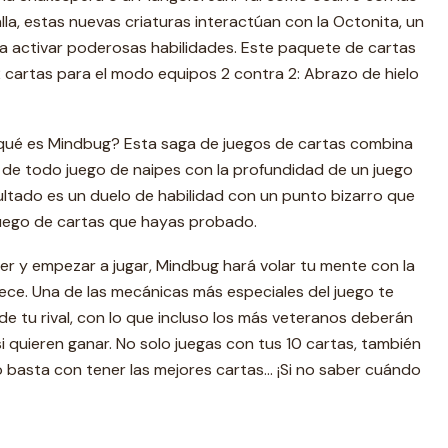
lla, estas nuevas criaturas interactúan con la Octonita, un
ra activar poderosas habilidades. Este paquete de cartas
2 cartas para el modo equipos 2 contra 2: Abrazo de hielo
ué es Mindbug? Esta saga de juegos de cartas combina
rio de todo juego de naipes con la profundidad de un juego
sultado es un duelo de habilidad con un punto bizarro que
juego de cartas que hayas probado.
r y empezar a jugar, Mindbug hará volar tu mente con la
ce. Una de las mecánicas más especiales del juego te
de tu rival, con lo que incluso los más veteranos deberán
i quieren ganar. No solo juegas con tus 10 cartas, también
 no basta con tener las mejores cartas… ¡Si no saber cuándo