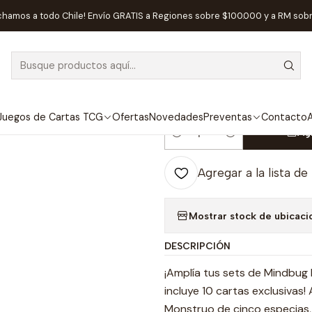
s de Mesa
Competitivos
MindBug : Batalla de Frutas Promo Cart
chamos a todo Chile! Envío GRATIS a Regiones sobre $100.000 y a RM sob
|
MindBug : Bata
Adicionales
Juegos de Cartas TCG
Ofertas
Novedades
Preventas
Contacto
A
Ag
Cantidad
Agregar a la lista de
Mostrar stock de ubicaci
DESCRIPCIÓN
¡Amplía tus sets de Mindbug 
incluye 10 cartas exclusivas!
Monstruo de cinco especias,