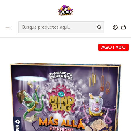
🚀 ¡Despachamos a todo Chile! Envío GRATIS a Regiones sobre
$100.000 y a RM sobre $35.000
Inicio
Juegos de Mesa
Editorial
Devir
Mind Bug - Expansion Más Allá: Eternidad
AGOTADO