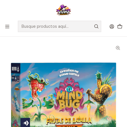
🚀 ¡Despachamos a todo Chile! Envío GRATIS a Regiones sobre
$100.000 y a RM sobre $35.000
Inicio
Juegos de Mesa
Cartas
Mindbug Batalla de Frutas Reino