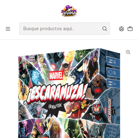
🚀 ¡Despachamos a todo Chile! Envío GRATIS a Regiones sobre
$100.000 y a RM sobre $35.000
Inicio
Juegos de Mesa
Cartas
MARVEL ¡ESCARAMUZA! EN NEW YORK -Español