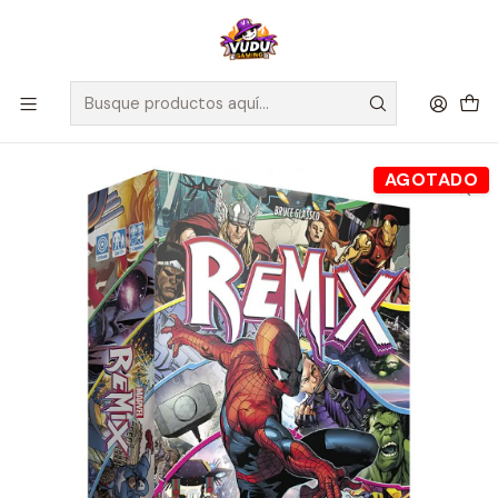
🚀 ¡Despachamos a todo Chile! Envío GRATIS a Regiones sobre
$100.000 y a RM sobre $35.000
Inicio
Juegos de Mesa
Competitivos
MARVEL: REMIX - Español
AGOTADO