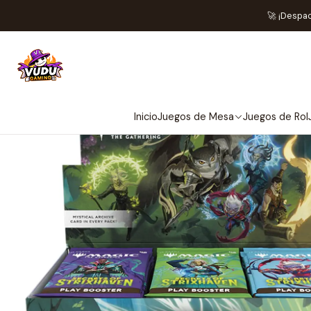
Inicio
Juegos de Cartas TCG
Magic The 
🚀 ¡Despa
Inicio
Juegos de Mesa
Juegos de Rol