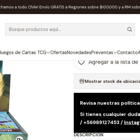
Gathering
Preventas Magic The Gathering
Preventa - MTG - Secret
chamos a todo Chile! Envío GRATIS a Regiones sobre $100.000 y a RM sob
|
AGOTADO
Preventa - MTG
Play Booster B
Juegos de Cartas TCG
Ofertas
Novedades
Preventas
Contacto
A
Agregar a la lista de
Mostrar stock de ubicaci
Revisa nuestras polític
Si tienes cualquier du
/ +56989127453 /
Insta
DESCRIPCIÓN