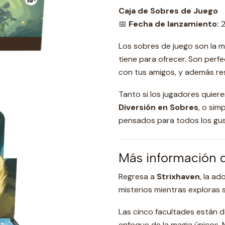
Caja de Sobres de Juego
📅
Fecha de lanzamiento:
2
Los sobres de juego son la 
tiene para ofrecer. Son perf
con tus amigos, y además res
Tanto si los jugadores quier
Diversión en Sobres
, o sim
pensados para todos los gus
Más información 
Regresa a
Strixhaven
, la a
misterios mientras exploras
Las cinco facultades están d
enfoque de la magia únicos. 