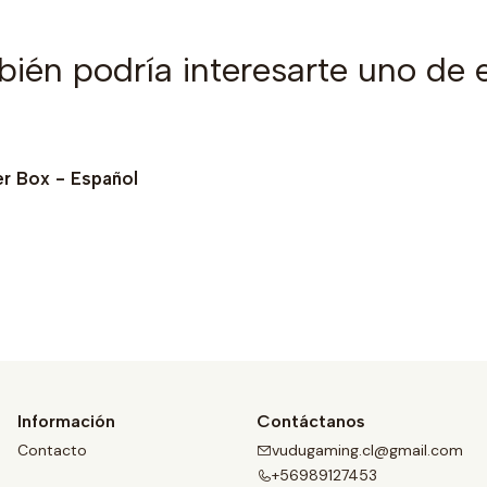
ién podría interesarte uno de 
er Box - Español
Ver detalles
Información
Contáctanos
Contacto
vudugaming.cl@gmail.com
+56989127453