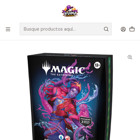
🚀 ¡Despachamos a todo Chile! Envío GRATIS a Regiones sobre
$100.000 y a RM sobre $35.000
Inicio
Juegos de Cartas TCG
Magic The Gathering
Sellados Magic The Gathering
MTG - Secrets of Strixhaven - Decks Commanders - Inglés