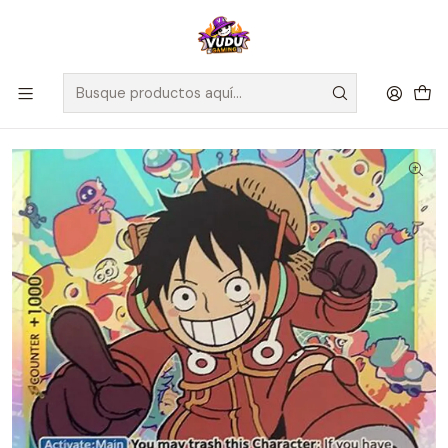
🚀 ¡Despachamos a todo Chile! Envío GRATIS a Regiones sobre
$100.000 y a RM sobre $35.000
Inicio
Juegos de Cartas TCG
One Piece
Cartas One Piece
Monkey.D.Luffy (109) - 500 Years in the Future (OP07)