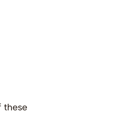
f these
|