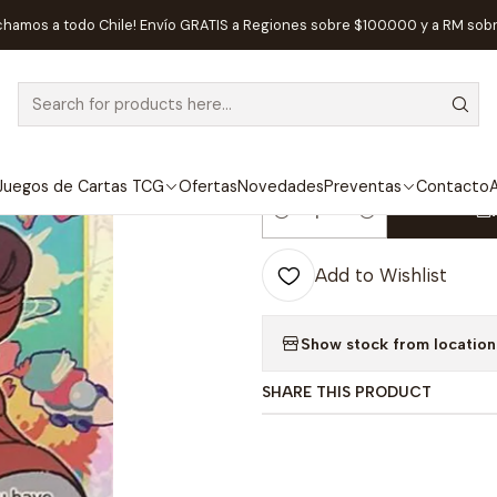
s TCG
One Piece
Cartas One Piece
Monkey.D.Luffy (109) - 500 Y
chamos a todo Chile! Envío GRATIS a Regiones sobre $100.000 y a RM sob
|
Monkey.D.Luffy
Future (OP07)
Juegos de Cartas TCG
Ofertas
Novedades
Preventas
Contacto
A
Quantity
Add to Wishlist
Show stock from location
SHARE THIS PRODUCT