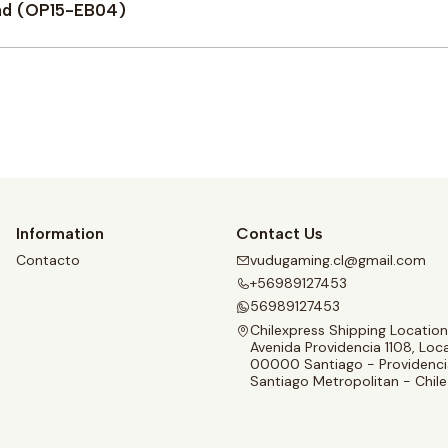
and (OP15-EB04)
Buy now
Information
Contact Us
Contacto
vudugaming.cl@gmail.com
+56989127453
56989127453
Chilexpress Shipping Location
Avenida Providencia 1108, Loca
00000 Santiago - Providenci
Santiago Metropolitan - Chile