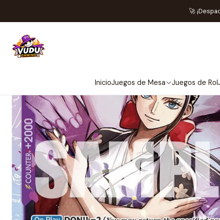
Home
Juegos de Cartas TCG
🚀 ¡Despa
Inicio
Juegos de Mesa
Juegos de Rol