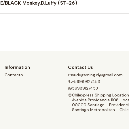
LE/BLACK Monkey.D.Luffy (ST-26)
Buy now
Information
Contact Us
Contacto
vudugaming.cl@gmail.com
+56989127453
56989127453
Chilexpress Shipping Location
Avenida Providencia 1108, Loca
00000 Santiago - Providenci
Santiago Metropolitan - Chile