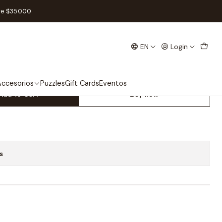
LE/BLACK Monkey.D.Luffy (ST-26)
re $35.000
EN
Login
tarter Deck 26:
 Monkey.D.Luffy (ST-26)
ccesorios
Puzzles
Gift Cards
Eventos
Add to Cart
Buy now
s