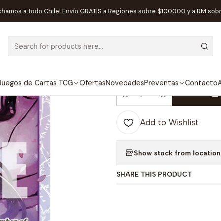
One Piece
Cartas One Piece
Nico Robin - Starter Deck 26: PURP
chamos a todo Chile! Envío GRATIS a Regiones sobre $100.000 y a RM sob
|
Nico Robin - S
PURPLE/BLACK
Juegos de Cartas TCG
Ofertas
Novedades
Preventas
Contacto
A
Quantity
Add to Wishlist
Show stock from location
SHARE THIS PRODUCT