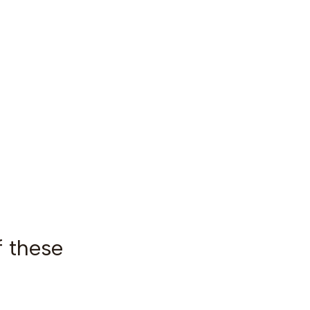
f these
|