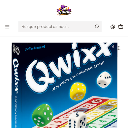
🚀 ¡Despachamos a todo Chile! Envío GRATIS a Regiones sobre
$100.000 y a RM sobre $35.000
Inicio
Juegos de Mesa
Editorial
Fractal
Qwixx - Juego de Mesa - Español